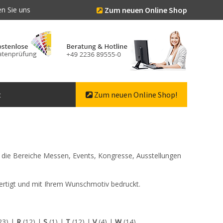
n Sie uns
Zum neuen Online Shop
t
Zum neuen Online Shop!
ür die Bereiche Messen, Events, Kongresse, Ausstellungen
gefertigt und mit Ihrem Wunschmotiv bedruckt.
23)
|
R
(12)
|
S
(1)
|
T
(12)
|
V
(4)
|
W
(14)