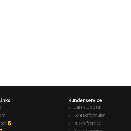
Links
Kundenservice
s
Daten-Upload
om
Kontaktformular
iten
Rückrufservice
Bestellvorgang