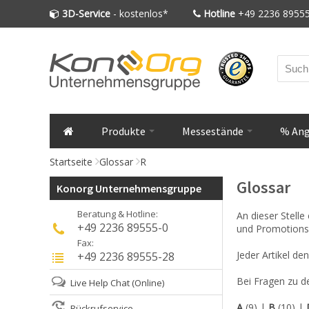
3D-Service
- kostenlos*
Hotline
+49 2236 89555
Produkte
Messestände
% An
Startseite
Glossar
R
Glossar
Konorg Unternehmensgruppe
Beratung & Hotline:
An dieser Stell
+49 2236 89555-0
und Promotions
Fax:
Jeder Artikel de
+49 2236 89555-28
Bei Fragen zu de
Live Help Chat
(Online)
A
(9)
|
B
(10)
|
Rückrufservice