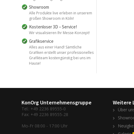
Showroom
Alle Produkte live erleben in unserem
großen Showroom in Köln!
Kostenloser 3D – Service!
Wir visualisieren Ihr Messe-Konzept!
Grafikservice
Alles aus einer Hand! Sämtliche
Grafiken erstellt unser professionelles
Grafikteam kostengünstig bei uns im
Hause!
KonOrg Unternehmensgruppe
Weitere 
Tel.: +49 2236 89555-0
Über un
Fax: +49 2236 89555-28
Showro
Mo-Fr 08:00 - 17:00 Uhr
Neuigke
Galerie