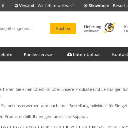
-0
Versand
- Wir liefern weltweit!
Showroom
- Besuche
gebote
Kundenservice
Daten-Upload
Kontak
e erhalten Sie einen Überblick Über unsere Produkte und Leistungen f
.
n Sie bei uns erwerben wird nach Ihrer Bestellung individuell für Sie 
n Produkten hilft Ihnen gern unser LiveSupport.
D
(9)
|
E
(7)
|
F
(22)
|
H
(4)
|
I
(4)
|
K
(8)
|
L
(6)
|
M
(54)
|
O
(5)
|
P
(