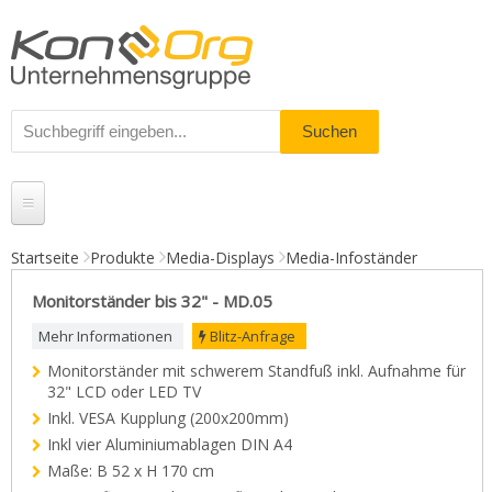
Startseite
Produkte
Media-Displays
Media-Infoständer
Produkte
Monitorständer bis 32" - MD.05
Messestände
Mehr Informationen
Blitz-Anfrage
Monitorständer mit schwerem Standfuß inkl. Aufnahme für
% Angebote
32" LCD oder LED TV
Kundenservice
Inkl. VESA Kupplung (200x200mm)
Inkl vier Aluminiumablagen DIN A4
Daten-Upload
Maße: B 52 x H 170 cm