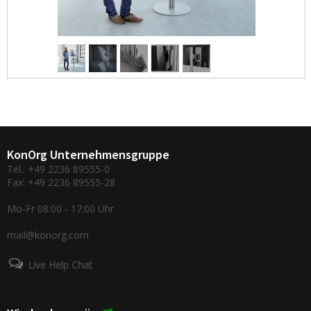
KonOrg Unternehmensgruppe
Tel.: +49 2236 89555-0
Fax: +49 2236 89555-28
Mo-Fr 08:00 - 17:00 Uhr
mail@konorg.com
Live Help Chat