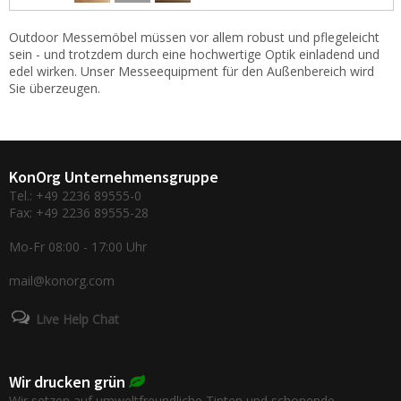
Outdoor Messemöbel müssen vor allem robust und pflegeleicht
sein - und trotzdem durch eine hochwertige Optik einladend und
edel wirken. Unser Messeequipment für den Außenbereich wird
Sie überzeugen.
KonOrg Unternehmensgruppe
Tel.: +49 2236 89555-0
Fax: +49 2236 89555-28
Mo-Fr 08:00 - 17:00 Uhr
mail@konorg.com
Live Help Chat
Wir drucken grün
Wir setzen auf umweltfreundliche Tinten und schonende