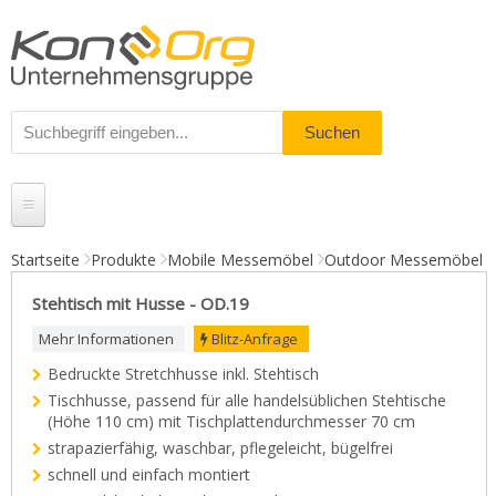
Startseite
Produkte
Mobile Messemöbel
Outdoor Messemöbel
Produkte
Stehtisch mit Husse - OD.19
Messestände
Mehr Informationen
Blitz-Anfrage
Bedruckte Stretchhusse inkl. Stehtisch
% Angebote
Tischhusse, passend für alle handelsüblichen Stehtische
Kundenservice
(Höhe 110 cm) mit Tischplattendurchmesser 70 cm
strapazierfähig, waschbar, pflegeleicht, bügelfrei
Daten-Upload
schnell und einfach montiert