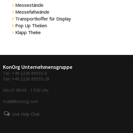
Messestände
Messefaltwände
Transportkoffer für Display
Pop Up Theken
Klapp Theke
KonOrg Unternehmensgruppe
Tel.: +49 2236 89555-0
Fax: +49 2236 89555-28
Mo-Fr 08:00 - 17:00 Uhr
mail@konorg.com
Live Help Chat