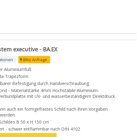
tem executive - BA.EX
ationen
Blitz-Anfrage
er Aluminiumfuß
 da Trapezform
tellbarer Befestigung durch Handverschraubung
ibond - Materialstärke 4mm Hochstabile Aluminium-
verbundplatte mit UV- und wasserbeständigem Direktdruck
ann auch ein formgefrästes Schild nach Ihren Vorgaben
 werden.
childes B 50 x H 150 cm
ziert - schwer entflammbar nach DIN 4102