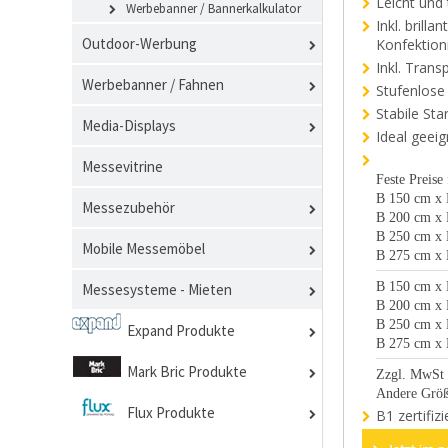
Leicht und
Werbebanner / Bannerkalkulator
Inkl. brill
Outdoor-Werbung
Konfektion
Inkl. Trans
Werbebanner / Fahnen
Stufenlose
Stabile St
Media-Displays
Ideal geei
Messevitrine
Feste Preise
B 150 cm x 
Messezubehör
B 200 cm x 
B 250 cm x 
Mobile Messemöbel
B 275 cm x 
B 150 cm x 
Messesysteme - Mieten
B 200 cm x 
B 250 cm x 
Expand Produkte
B 275 cm x 
Mark Bric Produkte
Zzgl. MwSt
Andere Größ
Flux Produkte
B1 zertifi