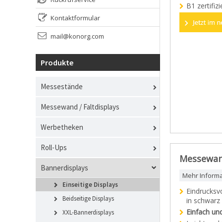
B1 zertifi
Kontaktformular
mail@konorg.com
Produkte
Messestände
Messewand / Faltdisplays
Werbetheken
Roll-Ups
Messewand 
Bannerdisplays
Mehr Inform
Einseitige Displays
Eindrucksv
Beidseitige Displays
in schwarz
Einfach un
XXL-Bannerdisplays