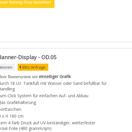
anner-Display - OD.05
ationen
Blitz-Anfrage
einseitiger Grafik
door Bannersystem mit
durch 18 Ltr. Tankfuß mit Wasser oder Sand befüllbar für
Handling
ium-Click System für einfachen Auf- und Abbau
las Grafikhalterung
porttaschen.
0 x H 180 cm
iantem 4-farb Druck auf UV-beständiger, wetterfester
ezial-Folie (480 gramm/qm)