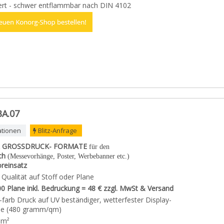
ziert - schwer entflammbar nach DIN 4102
BA.07
ationen
Blitz-Anfrage
 GROSSDRUCK- FORMATE
für den
ch
(Messevorhänge, Poster, Werbebanner etc.)
reinsatz
er Qualität auf Stoff oder Plane
00 Plane inkl. Bedruckung = 48 € zzgl. MwSt & Versand
 4-farb Druck auf UV beständiger, wetterfester Display-
lie (480 gramm/qm)
 m²