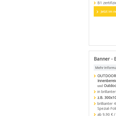
B1 zertifi
Banner - 
Mehr Inform
OUTDOOR
Innenberei
Outdoo
und
in brillant
z.B. 300x1
brillianter
Spezial-Fo
ab 9,90 € /