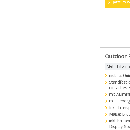
Outdoor B
Mehr Inform
mobiles Out
Standfest 
einfaches 
mit Alumin
mit Fieberg
Inkl. Trans
Maße: B 6
inkl. brill
Display-Sp