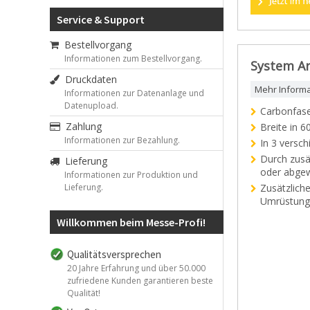
Service & Support
Bestellvorgang
Informationen zum Bestellvorgang.
System Ar
Druckdaten
Mehr Inform
Informationen zur Datenanlage und
Datenupload.
Carbonfaser
Zahlung
Breite in 6
Informationen zur Bezahlung.
In 3 versc
Durch zusä
Lieferung
oder abgew
Informationen zur Produktion und
Lieferung.
Zusätzlich
Umrüstungss
Willkommen beim Messe-Profi!
Qualitätsversprechen
20 Jahre Erfahrung und über 50.000
zufriedene Kunden garantieren beste
Qualität!