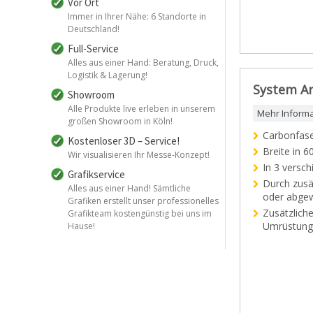
Vor Ort
Immer in Ihrer Nähe: 6 Standorte in
Deutschland!
Full-Service
Alles aus einer Hand: Beratung, Druck,
Logistik & Lagerung!
System Ar
Showroom
Alle Produkte live erleben in unserem
Mehr Inform
großen Showroom in Köln!
Carbonfaser
Kostenloser 3D – Service!
Breite in 6
Wir visualisieren Ihr Messe-Konzept!
In 3 versc
Grafikservice
Durch zusä
Alles aus einer Hand! Sämtliche
oder abgew
Grafiken erstellt unser professionelles
Zusätzlich
Grafikteam kostengünstig bei uns im
Umrüstungss
Hause!