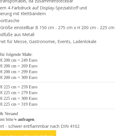
 transportabel, da zusammensteckbar
antem 4-Farbdruck auf Display-Spezialstoff und
ierung mit Klettbändern
porttasche
 Größe einstellbar B 150 cm - 275 cm x H 200 cm - 225 cm
andfüße aus Metall
gnet für Messe, Gastronomie, Events, Ladenlokale
 für folgende Maße:
H 200 cm = 249 Euro
H 200 cm = 269 Euro
H 200 cm = 299 Euro
H 200 cm = 309 Euro
H 225 cm = 259 Euro
H 225 cm = 279 Euro
H 225 cm = 309 Euro
H 225 cm = 319 Euro
 & Versand
en bitte
anfragen
.
ziert - schwer entflammbar nach DIN 4102