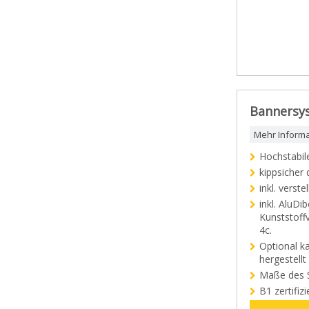
Bannersys
Mehr Inform
Hochstabil
kippsicher
inkl. vers
inkl. AluD
Kunststoff
4c.
Optional k
hergestellt
Maße des S
B1 zertifi