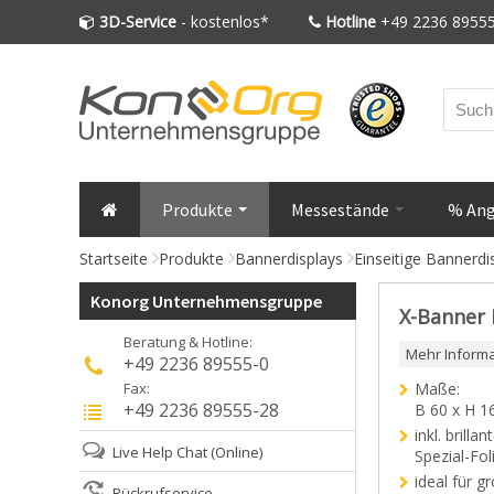
3D-Service
- kostenlos*
Hotline
+49 2236 89555
Produkte
Messestände
% An
Startseite
Produkte
Bannerdisplays
Einseitige Bannerdi
Konorg Unternehmensgruppe
X-Banner 
Beratung & Hotline:
Mehr Inform
+49 2236 89555-0
Fax:
Maße:
+49 2236 89555-28
B 60 x H 1
inkl. brill
Live Help Chat
(Online)
Spezial-Fo
ideal für g
Rückrufservice