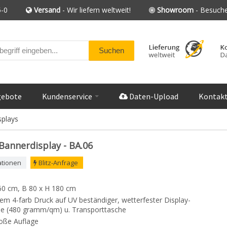
-0
Versand
- Wir liefern weltweit!
Showroom
- Besuche
gebote
Kundenservice
Daten-Upload
Kontak
splays
Bannerdisplay - BA.06
ationen
Blitz-Anfrage
60 cm, B 80 x H 180 cm
antem 4-farb Druck auf UV beständiger, wetterfester Display-
lie (480 gramm/qm) u. Transporttasche
roße Auflage