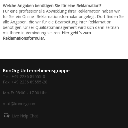
Kontakt
Welche Angaben benötigen Sie für eine Reklamation?
Für eine professionelle Abwicklung Ihrer Reklamation haben wir
Zum neuen Online Shop!
für Sie ein Online- Reklamationsformular angelegt. Dort finden Sie
alle Angaben, die wir für die Bearbeitung Ihrer Reklamation
benötigen. Unser Qualitätsmanagement wird sich dann zeitnah
mit Ihnen in Verbindung setzen.
Hier geht`s zum
Reklamationsformular.
KonOrg Unternehmensgruppe
Tel.: +49 2236 89555-0
Fax: +49 2236 89555-28
Mo-Fr 08:00 - 17:00 Uhr
mail@konorg.com
Live Help Chat