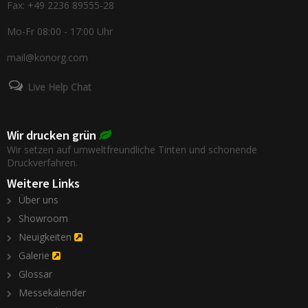
Fax: +49 2236 89555-28
Mo-Fr 08:00 - 17:00 Uhr
mail@konorg.com
Live Help Chat
Wir drucken grün
Wir setzen auf umweltfreundliche Tinten und schonende
Druckverfahren.
Weitere Links
Über uns
Showroom
Neuigkeiten
Galerie
Glossar
Messekalender