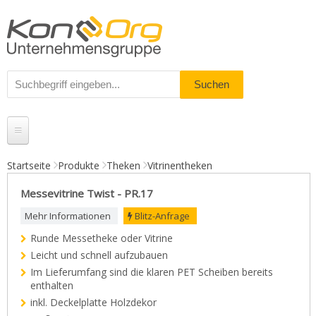
Startseite
Produkte
Theken
Vitrinentheken
Produkte
Messevitrine Twist - PR.17
Messestände
Mehr Informationen
Blitz-Anfrage
Runde Messetheke oder Vitrine
% Angebote
Leicht und schnell aufzubauen
Kundenservice
Im Lieferumfang sind die klaren PET Scheiben bereits
enthalten
Daten-Upload
inkl. Deckelplatte Holzdekor