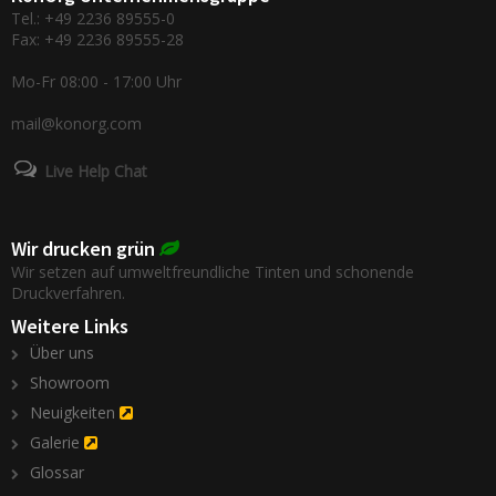
Tel.: +49 2236 89555-0
Fax: +49 2236 89555-28
Mo-Fr 08:00 - 17:00 Uhr
mail@konorg.com
Live Help Chat
Wir drucken grün
Wir setzen auf umweltfreundliche Tinten und schonende
Druckverfahren.
Weitere Links
Über uns
Showroom
Neuigkeiten
Galerie
Glossar