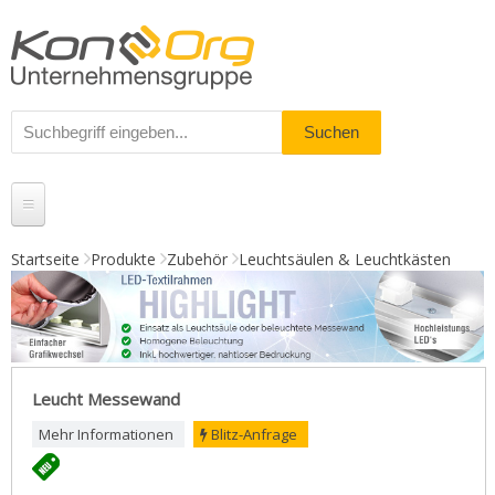
Startseite
Produkte
Zubehör
Leuchtsäulen & Leuchtkästen
Produkte
Messestände
% Angebote
Leucht Messewand
Kundenservice
Mehr Informationen
Blitz-Anfrage
Daten-Upload