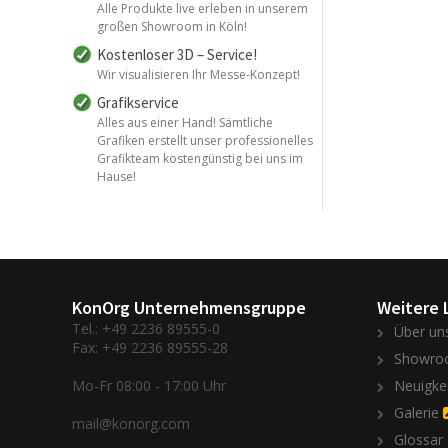
Alle Produkte live erleben in unserem
großen Showroom in Köln!
Kostenloser 3D – Service!
Wir visualisieren Ihr Messe-Konzept!
Grafikservice
Alles aus einer Hand! Sämtliche
Grafiken erstellt unser professionelles
Grafikteam kostengünstig bei uns im
Hause!
KonOrg Unternehmensgruppe
Weitere 
Tel.: +49 2236 89555-0
Über un
Fax: +49 2236 89555-28
Showro
Mo-Fr 08:00 - 17:00 Uhr
Neuigke
Galerie
mail@konorg.com
Glossar