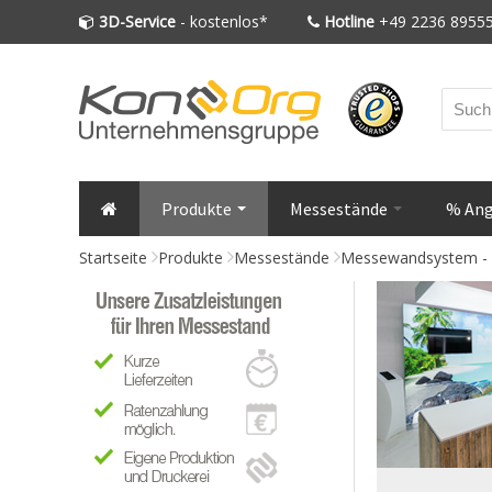
3D-Service
- kostenlos*
Hotline
+49 2236 89555
Produkte
Messestände
% An
Startseite
Produkte
Messestände
Messewandsystem - M