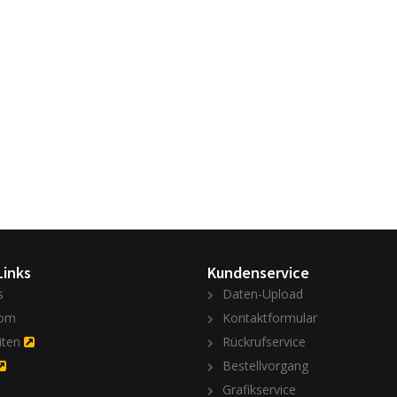
Links
Kundenservice
s
Daten-Upload
om
Kontaktformular
iten
Rückrufservice
Bestellvorgang
Grafikservice