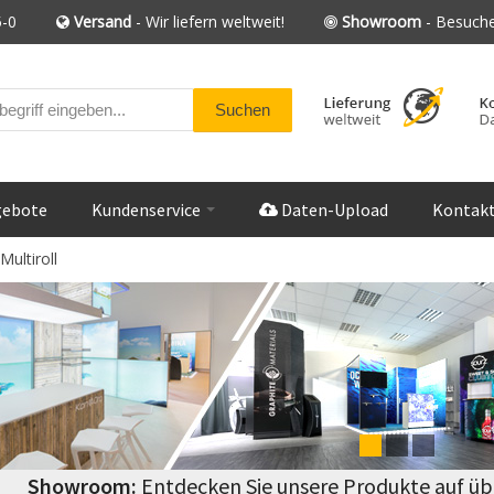
-0
Versand
- Wir liefern weltweit!
Showroom
- Besuche
gebote
Kundenservice
Daten-Upload
Kontak
ultiroll
Showroom:
Entdecken Sie unsere Produkte auf üb