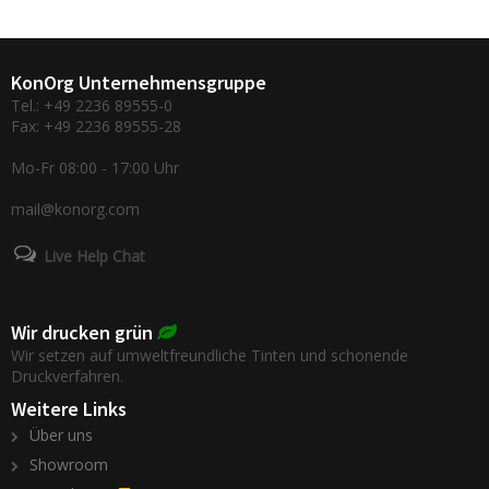
KonOrg Unternehmensgruppe
Tel.: +49 2236 89555-0
Fax: +49 2236 89555-28
Mo-Fr 08:00 - 17:00 Uhr
mail@konorg.com
Live Help Chat
Wir drucken grün
Wir setzen auf umweltfreundliche Tinten und schonende
Druckverfahren.
Weitere Links
Über uns
Showroom