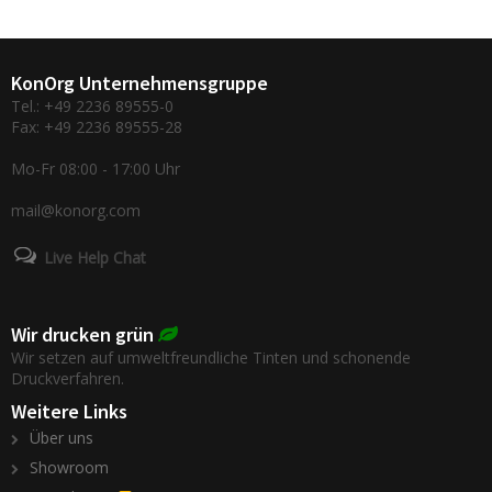
KonOrg Unternehmensgruppe
Tel.: +49 2236 89555-0
Fax: +49 2236 89555-28
Mo-Fr 08:00 - 17:00 Uhr
mail@konorg.com
Live Help Chat
Wir drucken grün
Wir setzen auf umweltfreundliche Tinten und schonende
Druckverfahren.
Weitere Links
Über uns
Showroom