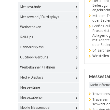
Der 4-farbi
Befestigun
Messestände
angebracht
Mit dem Tr
Messewand / Faltdisplays
oder Säule
Großes Zub
Werbetheken
Prospektst
Ablagemögl
Roll-Ups
mit Adapte
oder Säulen
Bannerdisplays
B1 zertifi
Wir stellen
Outdoor-Werbung
Werbebanner / Fahnen
Messestan
Media-Displays
Mehr Inform
Messevitrine
Traversens
Messezubehör
Traversen-
schwarz od
Mobile Messemöbel
Aus den ei