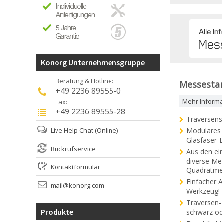
Konorg Unternehmensgruppe
Beratung & Hotline:
Messestan
+49 2236 89555-0
Mehr Inform
Fax:
+49 2236 89555-28
Traversens
Live Help Chat
(Online)
Modulares 
Glasfaser-
Rückrufservice
Aus den ei
diverse Me
Kontaktformular
Quadratme
Einfacher 
mail@konorg.com
Werkzeug!
Traversen-
Produkte
schwarz od