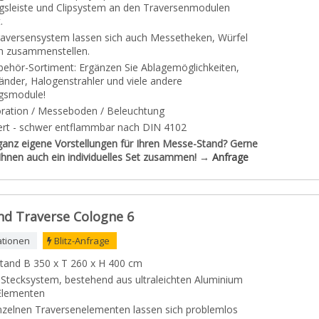
gsleiste und Clipsystem an den Traversenmodulen
.
aversensystem lassen sich auch Messetheken, Würfel
n zusammenstellen.
ehör-Sortiment: Ergänzen Sie Ablagemöglichkeiten,
änder, Halogenstrahler und viele andere
gsmodule!
ration / Messeboden / Beleuchtung
ziert - schwer entflammbar nach DIN 4102
ganz eigene Vorstellungen für Ihren Messe-Stand? Gerne
r Ihnen auch ein individuelles Set zusammen! →
Anfrage
d Traverse Cologne 6
ationen
Blitz-Anfrage
tand B 350 x T 260 x H 400 cm
Stecksystem, bestehend aus ultraleichten Aluminium
Elementen
nzelnen Traversenelementen lassen sich problemlos