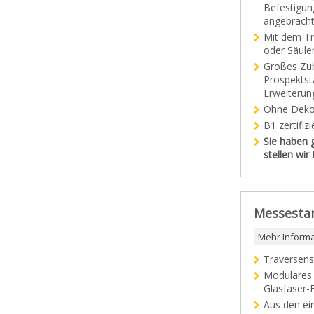
Befestigun
angebracht
Mit dem Tr
oder Säule
Großes Zub
Prospektst
Erweiterun
Ohne Deko
B1 zertifi
Sie haben 
stellen wi
Messestan
Mehr Inform
Traversens
Modulares 
Glasfaser-
Aus den ei