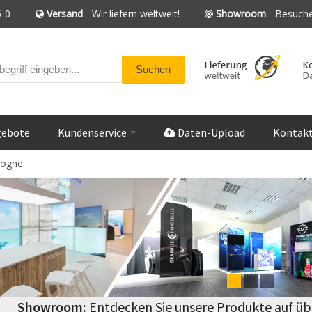
-0
Versand
- Wir liefern weltweit!
Showroom
- Besuche
gebote
Kundenservice
Daten-Upload
Kontak
logne
Showroom:
Entdecken Sie unsere Produkte auf üb