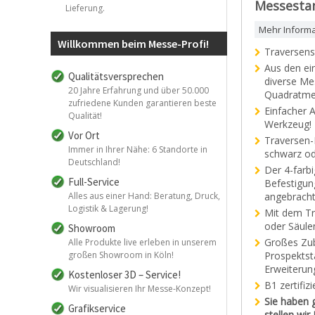
Messestan
Lieferung.
Mehr Inform
Willkommen beim Messe-Profi!
Traversens
Aus den ei
Qualitätsversprechen
diverse Me
20 Jahre Erfahrung und über 50.000
Quadratme
zufriedene Kunden garantieren beste
Einfacher 
Qualität!
Werkzeug!
Vor Ort
Traversen-
Immer in Ihrer Nähe: 6 Standorte in
schwarz od
Deutschland!
Der 4-farbi
Full-Service
Befestigun
Alles aus einer Hand: Beratung, Druck,
angebracht
Logistik & Lagerung!
Mit dem Tr
oder Säule
Showroom
Großes Zub
Alle Produkte live erleben in unserem
großen Showroom in Köln!
Prospektst
Erweiterun
Kostenloser 3D – Service!
B1 zertifi
Wir visualisieren Ihr Messe-Konzept!
Sie haben 
Grafikservice
stellen wi