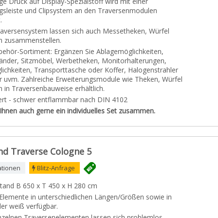
ge Druck auf Display-Spezialstoff wird mit einer
gsleiste und Clipsystem an den Traversenmodulen
.
aversensystem lassen sich auch Messetheken, Würfel
n zusammenstellen.
ehör-Sortiment: Ergänzen Sie Ablagemöglichkeiten,
änder, Sitzmöbel, Werbetheken, Monitorhalterungen,
ichkeiten, Transporttasche oder Koffer, Halogenstrahler
r uvm. Zahlreiche Erweiterungsmodule wie Theken, Würfel
 in Traversenbauweise erhältlich.
ziert - schwer entflammbar nach DIN 4102
 Ihnen auch gerne ein individuelles Set zusammen.
d Traverse Cologne 5
ationen
Blitz-Anfrage
tand B 650 x T 450 x H 280 cm
Elemente in unterschiedlichen Längen/Größen sowie in
er weiß verfügbar.
nzelnen Traversenelementen lassen sich problemlos