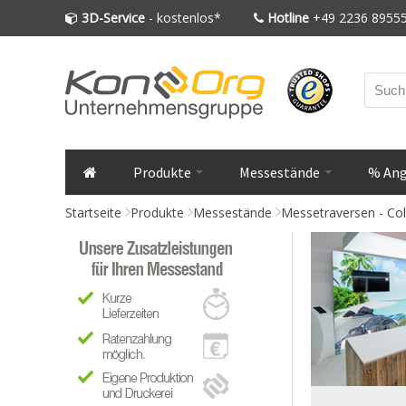
3D-Service
- kostenlos*
Hotline
+49 2236 89555
Produkte
Messestände
% An
Startseite
Produkte
Messestände
Messetraversen - Co