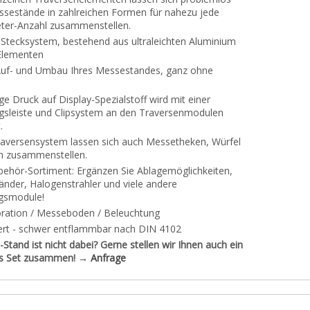
ssestände in zahlreichen Formen für nahezu jede
ter-Anzahl zusammenstellen.
Stecksystem, bestehend aus ultraleichten Aluminium
Elementen
Auf- und Umbau Ihres Messestandes, ganz ohne
ge Druck auf Display-Spezialstoff wird mit einer
gsleiste und Clipsystem an den Traversenmodulen
.
aversensystem lassen sich auch Messetheken, Würfel
n zusammenstellen.
ehör-Sortiment: Ergänzen Sie Ablagemöglichkeiten,
änder, Halogenstrahler und viele andere
gsmodule!
ration / Messeboden / Beleuchtung
ziert - schwer entflammbar nach DIN 4102
Stand ist nicht dabei? Gerne stellen wir Ihnen auch ein
les Set zusammen! →
Anfrage