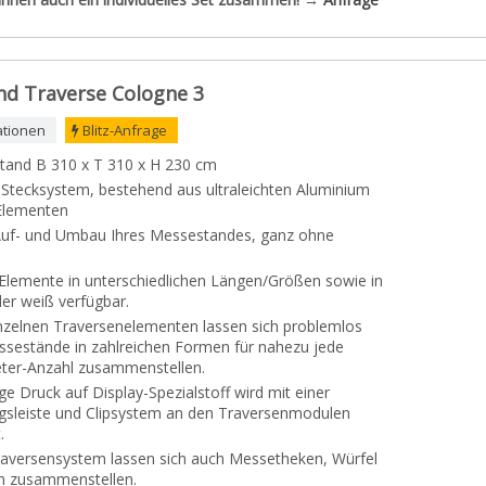
d Traverse Cologne 3
ationen
Blitz-Anfrage
tand B 310 x T 310 x H 230 cm
Stecksystem, bestehend aus ultraleichten Aluminium
Elementen
Auf- und Umbau Ihres Messestandes, ganz ohne
Elemente in unterschiedlichen Längen/Größen sowie in
er weiß verfügbar.
nzelnen Traversenelementen lassen sich problemlos
ssestände in zahlreichen Formen für nahezu jede
ter-Anzahl zusammenstellen.
ge Druck auf Display-Spezialstoff wird mit einer
gsleiste und Clipsystem an den Traversenmodulen
.
aversensystem lassen sich auch Messetheken, Würfel
n zusammenstellen.