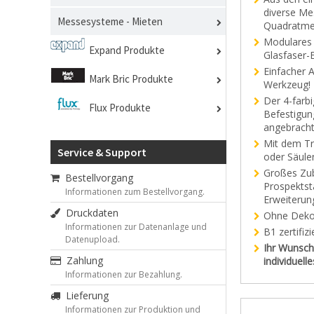
diverse Me
Messesysteme - Mieten
Quadratme
Modulares 
Expand Produkte
Glasfaser-
Einfacher 
Mark Bric Produkte
Werkzeug!
Der 4-farbi
Flux Produkte
Befestigun
angebracht
Mit dem Tr
Service & Support
oder Säule
Großes Zub
Bestellvorgang
Prospektst
Informationen zum Bestellvorgang.
Erweiterun
Druckdaten
Ohne Deko
Informationen zur Datenanlage und
B1 zertifi
Datenupload.
Ihr Wunsch-
Zahlung
individuel
Informationen zur Bezahlung.
Lieferung
Informationen zur Produktion und