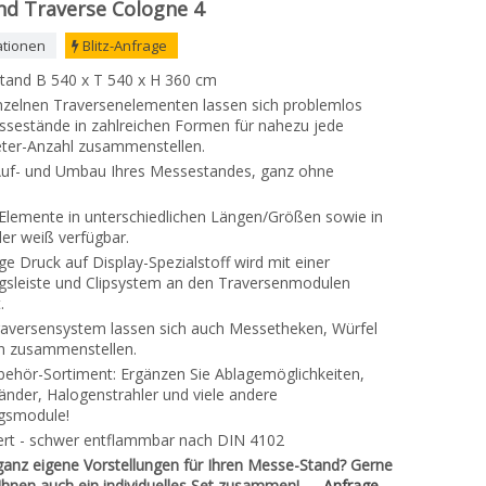
d Traverse Cologne 4
ationen
Blitz-Anfrage
tand B 540 x T 540 x H 360 cm
nzelnen Traversenelementen lassen sich problemlos
ssestände in zahlreichen Formen für nahezu jede
ter-Anzahl zusammenstellen.
Auf- und Umbau Ihres Messestandes, ganz ohne
Elemente in unterschiedlichen Längen/Größen sowie in
er weiß verfügbar.
ge Druck auf Display-Spezialstoff wird mit einer
gsleiste und Clipsystem an den Traversenmodulen
.
aversensystem lassen sich auch Messetheken, Würfel
n zusammenstellen.
ehör-Sortiment: Ergänzen Sie Ablagemöglichkeiten,
änder, Halogenstrahler und viele andere
gsmodule!
ziert - schwer entflammbar nach DIN 4102
ganz eigene Vorstellungen für Ihren Messe-Stand? Gerne
r Ihnen auch ein individuelles Set zusammen! →
Anfrage