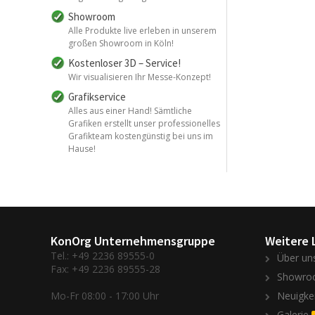
Showroom
Alle Produkte live erleben in unserem
großen Showroom in Köln!
Kostenloser 3D – Service!
Wir visualisieren Ihr Messe-Konzept!
Grafikservice
Alles aus einer Hand! Sämtliche
Grafiken erstellt unser professionelles
Grafikteam kostengünstig bei uns im
Hause!
KonOrg Unternehmensgruppe
Weitere 
Tel.: +49 2236 89555-0
Über un
Fax: +49 2236 89555-28
Showro
Mo-Fr 08:00 - 17:00 Uhr
Neuigke
Galerie