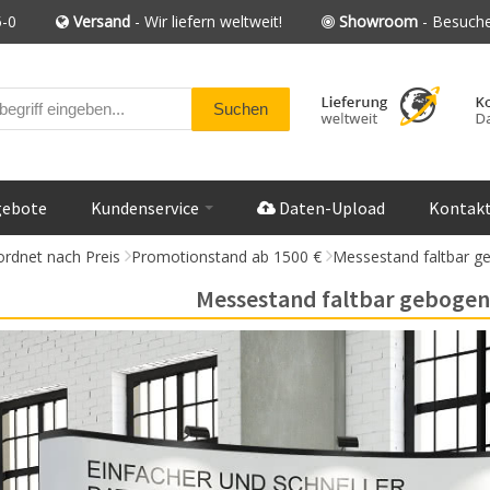
-0
Versand
- Wir liefern weltweit!
Showroom
- Besuche
gebote
Kundenservice
Daten-Upload
Kontak
rdnet nach Preis
Promotionstand ab 1500 €
Messestand faltbar g
Messestand faltbar gebogen