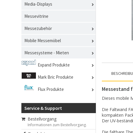
Media-Displays
Messevitrine
Messezubehör
Mobile Messemöbel
Messesysteme - Mieten
Expand Produkte
BESCHREIB
Mark Bric Produkte
Messestand f
Flux Produkte
Dieses mobile M
Service & Support
Die Faltwand FA
kompakten Packm
Bestellvorgang
Der UV-beständig
Informationen zum Bestellvorgang.
Die faltbare Th