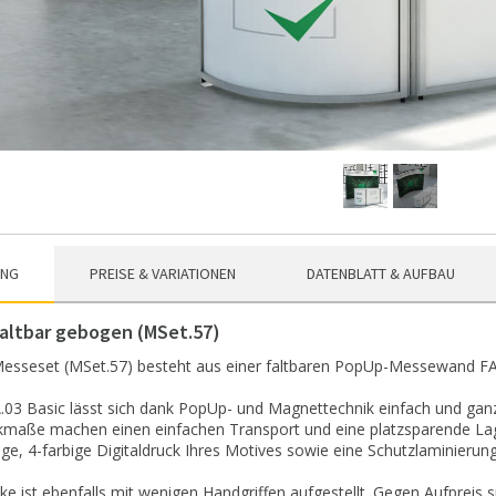
UNG
PREISE & VARIATIONEN
DATENBLATT & AUFBAU
altbar gebogen (MSet.57)
esseset (MSet.57) besteht aus einer faltbaren PopUp-Messewand FA
.03 Basic lässt sich dank PopUp- und Magnettechnik einfach und gan
aße machen einen einfachen Transport und eine platzsparende Lager
e, 4-farbige Digitaldruck Ihres Motives sowie eine Schutzlaminierung 
eke ist ebenfalls mit wenigen Handgriffen aufgestellt. Gegen Aufpreis