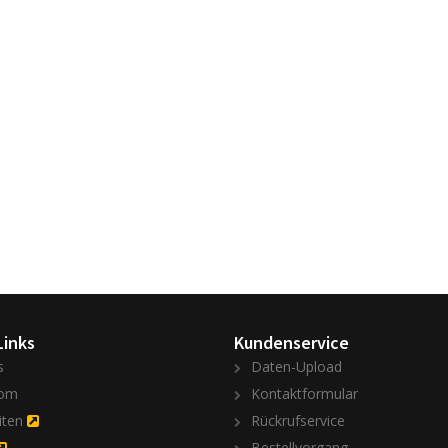
Links
Kundenservice
s
Daten-Upload
om
Kontaktformular
iten
Rückrufservice
Bestellvorgang