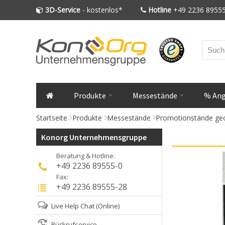
3D-Service
- kostenlos*
Hotline
+49 2236 89555
Produkte
Messestände
% An
Startseite
Produkte
Messestände
Promotionstände geo
Konorg Unternehmensgruppe
Beratung & Hotline:
+49 2236 89555-0
Fax:
+49 2236 89555-28
Live Help Chat
(Online)
Rückrufservice