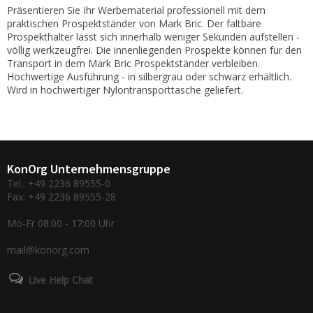
Präsentieren Sie Ihr Werbematerial professionell mit dem
praktischen Prospektständer von Mark Bric. Der faltbare
Prospekthalter lässt sich innerhalb weniger Sekunden aufstellen -
völlig werkzeugfrei. Die innenliegenden Prospekte können für den
Transport in dem Mark Bric Prospektständer verbleiben.
Hochwertige Ausführung - in silbergrau oder schwarz erhältlich.
Wird in hochwertiger Nylontransporttasche geliefert.
KonOrg Unternehmensgruppe
Tel.: +49 2236 89555-0
Fax: +49 2236 89555-28
Mo-Fr 08:00 - 17:00 Uhr
mail@konorg.com
Live Help Chat