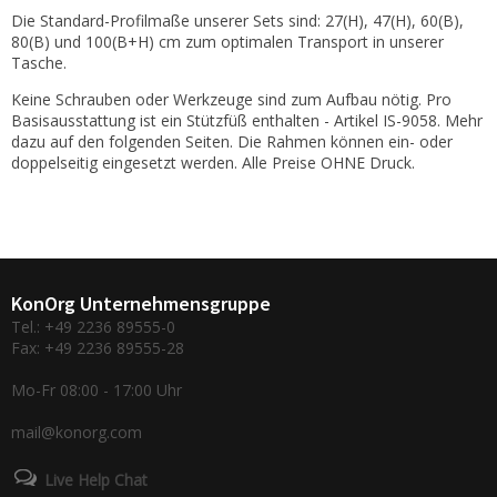
Die Standard-Profilmaße unserer Sets sind: 27(H), 47(H), 60(B),
80(B) und 100(B+H) cm zum optimalen Transport in unserer
Tasche.
Keine Schrauben oder Werkzeuge sind zum Aufbau nötig. Pro
Basisausstattung ist ein Stützfüß enthalten - Artikel IS-9058. Mehr
dazu auf den folgenden Seiten. Die Rahmen können ein- oder
doppelseitig eingesetzt werden. Alle Preise OHNE Druck.
KonOrg Unternehmensgruppe
Tel.: +49 2236 89555-0
Fax: +49 2236 89555-28
Mo-Fr 08:00 - 17:00 Uhr
mail@konorg.com
Live Help Chat