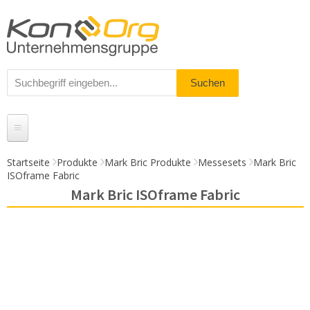
Startseite
Produkte
Mark Bric Produkte
Messesets
Mark Bric
ISOframe Fabric
Produkte
Mark Bric ISOframe Fabric
Messestände
% Angebote
Kundenservice
Daten-Upload