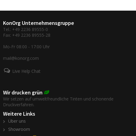
KonOrg Unternehmensgruppe
Tel.: +49 2236 89555-0
Fax: +49 2236 89555-28
Mo-Fr 08:00 - 17:00 Uhr
mail@konorg.com
Live Help Chat
Wir drucken grün
Wir setzen auf umweltfreundliche Tinten und schonende
Druckverfahren.
Weitere Links
Über uns
Showroom