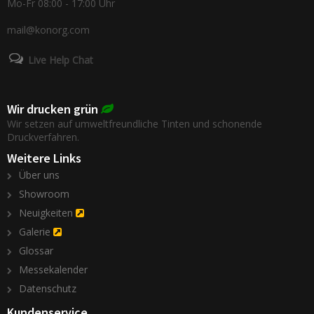
Mo-Fr 08:00 - 17:00 Uhr
mail@konorg.com
Live Help Chat
Wir drucken grün
Wir setzen auf umweltfreundliche Tinten und schonende
Druckverfahren.
Weitere Links
Über uns
Showroom
Neuigkeiten
Galerie
Glossar
Messekalender
Datenschutz
Kundenservice