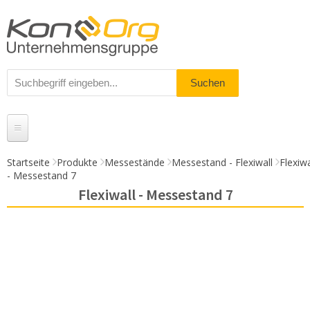
Startseite
Produkte
Messestände
Messestand - Flexiwall
Flexiwa
- Messestand 7
Produkte
Flexiwall - Messestand 7
Messestände
% Angebote
Kundenservice
Daten-Upload