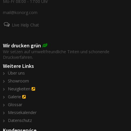
Mo-Fr 08:00 - 17:00 Uhr
mail@konorg.com
Live Help Chat
Wir drucken grün
Wir setzen auf umweltfreundliche Tinten und schonende
Druckverfahren.
Weitere Links
Über uns
Showroom
Neuigkeiten
Galerie
Glossar
Messekalender
Datenschutz
Kundenservice