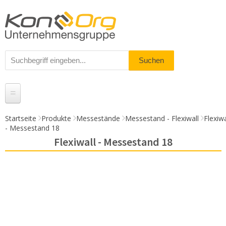
Startseite
Produkte
Messestände
Messestand - Flexiwall
Flexiwa
- Messestand 18
Produkte
Flexiwall - Messestand 18
Messestände
% Angebote
Kundenservice
Daten-Upload