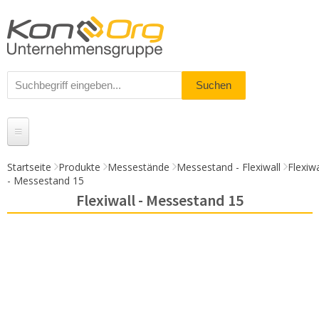
Startseite
Produkte
Messestände
Messestand - Flexiwall
Flexiwa
- Messestand 15
Produkte
Flexiwall - Messestand 15
Messestände
% Angebote
Kundenservice
Daten-Upload