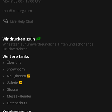
Mo-Fr 08:00 - 17:00 Uhr
mail@konorg.com
Live Help Chat
Wir drucken grün
Wir setzen auf umweltfreundliche Tinten und schonende
Druckverfahren.
Weitere Links
Über uns
Showroom
Neuigkeiten
Galerie
Glossar
Messekalender
Datenschutz
Kundenservice