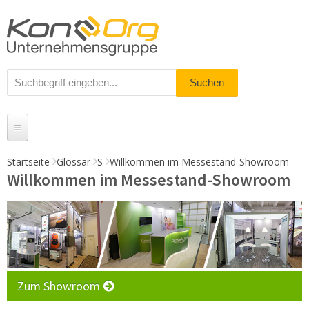
Startseite
Glossar
S
Willkommen im Messestand-Showroom
Willkommen im Messestand-Showroom
Produkte
Messestände
% Angebote
Kundenservice
Zum Showroom
Daten-Upload