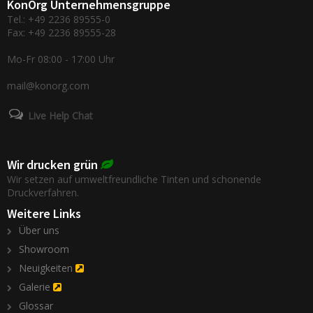
KonOrg Unternehmensgruppe
Tel.: +49 2236 89555-0
Fax: +49 2236 89555-28
Mo-Fr 08:00 - 17:00 Uhr
mail@konorg.com
Live Help Chat
Wir drucken grün
Wir setzen auf umweltfreundliche Tinten und schonende
Druckverfahren.
Weitere Links
Über uns
Showroom
Neuigkeiten
Galerie
Glossar