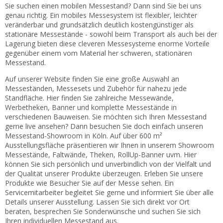
Kontakt
Sie suchen einen mobilen Messestand? Dann sind Sie bei uns
genau richtig. Ein mobiles Messesystem ist flexibler, leichter
Zum neuen Online Shop!
veränderbar und grundsätzlich deutlich kostengünstiger als
stationäre Messestände - sowohl beim Transport als auch bei der
Lagerung bieten diese cleveren Messesysteme enorme Vorteile
gegenüber einem vom Material her schweren, stationären
Messestand.
Auf unserer Website finden Sie eine große Auswahl an
Messeständen, Messesets und Zubehör für nahezu jede
Standfläche. Hier finden Sie zahlreiche Messewände,
Werbetheken, Banner und komplette Messestände in
verschiedenen Bauweisen. Sie möchten sich Ihren Messestand
gerne live ansehen? Dann besuchen Sie doch einfach unseren
Messestand-Showroom in Köln. Auf über 600 m²
Ausstellungsfläche präsentieren wir Ihnen in unserem Showroom
Messestände, Faltwände, Theken, RollUp-Banner uvm. Hier
können Sie sich persönlich und unverbindlich von der Vielfalt und
der Qualität unserer Produkte überzeugen. Erleben Sie unsere
Produkte wie Besucher Sie auf der Messe sehen. Ein
Servicemitarbeiter begleitet Sie gerne und informiert Sie über alle
Details unserer Ausstellung. Lassen Sie sich direkt vor Ort
beraten, besprechen Sie Sonderwünsche und suchen Sie sich
Ihren individuellen Messestand aus.