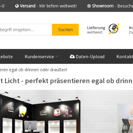
-0
Versand
- Wir liefern weltweit!
Showroom
- Besuche
gebote
Kundenservice
Daten-Upload
Kontak
tieren egal ob drinnen oder draußen!
t Licht - perfekt präsentieren egal ob dri