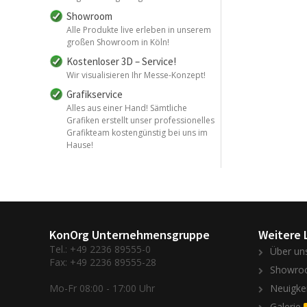
Showroom
Alle Produkte live erleben in unserem
großen Showroom in Köln!
Kostenloser 3D – Service!
Wir visualisieren Ihr Messe-Konzept!
Grafikservice
Alles aus einer Hand! Sämtliche
Grafiken erstellt unser professionelles
Grafikteam kostengünstig bei uns im
Hause!
KonOrg Unternehmensgruppe
Weitere 
Tel.: +49 2236 89555-0
Über un
Fax: +49 2236 89555-28
Showro
Mo-Fr 08:00 - 17:00 Uhr
Neuigke
Galerie