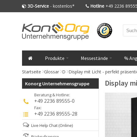
3D-Service
- kostenlos*
Hotline
+49 2236 89555
Produkte
Messestände
% An
Startseite
Glossar
D
Display mit Licht - perfekt präsen
Display mi
Konorg Unternehmensgruppe
Beratung & Hotline:
+49 2236 89555-0
Fax:
+49 2236 89555-28
Live Help Chat
(Online)
Rückrufservice