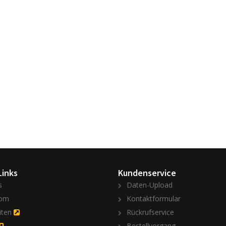
Links
Kundenservice
s
Daten-Upload
om
Kontaktformular
iten
Rückrufservice
Bestellvorgang