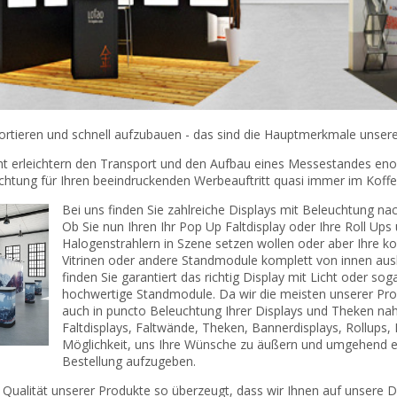
ortieren und schnell aufzubauen - das sind die Hauptmerkmale unserer
cht erleichtern den Transport und den Aufbau eines Messestandes eno
htung für Ihren beeindruckenden Werbeauftritt quasi immer im Koffer
Bei uns finden Sie zahlreiche Displays mit Beleuchtung na
Ob Sie nun Ihren Ihr Pop Up Faltdisplay oder Ihre Roll Ups
Halogenstrahlern in Szene setzen wollen oder aber Ihre k
Vitrinen oder andere Standmodule komplett von innen aus
finden Sie garantiert das richtig Display mit Licht oder sog
hochwertige Standmodule. Da wir die meisten unserer Produ
auch in puncto Beleuchtung Ihrer Displays und Theken nahe
Faltdisplays, Faltwände, Theken, Bannerdisplays, Rollups,
Möglichkeit, uns Ihre Wünsche zu äußern und umgehend ei
Bestellung aufzugeben.
 Qualität unserer Produkte so überzeugt, dass wir Ihnen auf unsere D