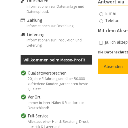
Druckdaten
Antwort via
Informationen zur Datenanlage und
Datenupload.
Antwort
E-mail
Zahlung
Telefon
Informationen zur Bezahlung.
Mit dem Abse
Lieferung
Informationen zur Produktion und
Agb
Ja, ich akze
*
Lieferung.
Die
Datenschut
Willkommen beim Messe-Profi!
Qualitätsversprechen
20 Jahre Erfahrung und über 50.000
zufriedene Kunden garantieren beste
Qualität!
Vor Ort
Immer in Ihrer Nähe: 6 Standorte in
Deutschland!
Full-Service
Alles aus einer Hand: Beratung, Druck,
Logistik & Lagerung!