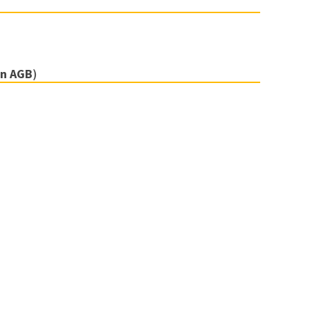
en AGB
)