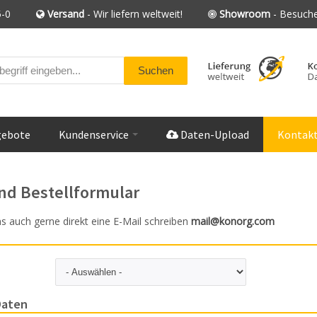
-0
Versand
- Wir liefern weltweit!
Showroom
- Besuche
gebote
Kundenservice
Daten-Upload
Kontak
nd Bestellformular
s auch gerne direkt eine E-Mail schreiben
mail@konorg.com
Daten