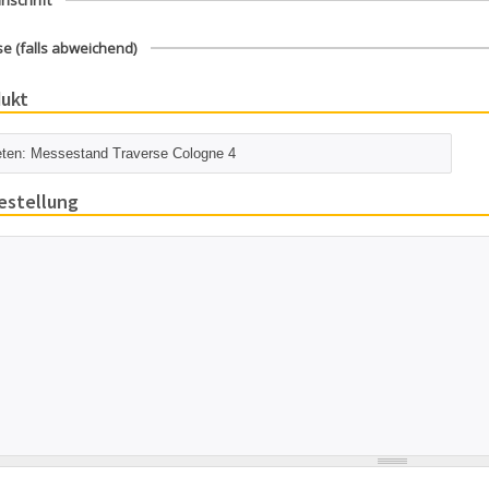
schrift
e (falls abweichend)
dukt
kt
*
estellung