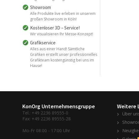
Showroom
Alle Produkte live erleben in unserem
großen Showroom in Köln!
Kostenloser 3D – Service!
Wir visualisieren Ihr Messe-Konzept!
Grafikservice
Alles aus einer Hand! Sämtliche
Grafiken erstellt unser professionelles
Grafikteam kostengünstig bei uns im
Hause!
KonOrg Unternehmensgruppe
Weitere 
Tel.: +49 2236 89555-0
Über un
Fax: +49 2236 89555-28
Showro
Mo-Fr 08:00 - 17:00 Uhr
Neuigke
Galerie