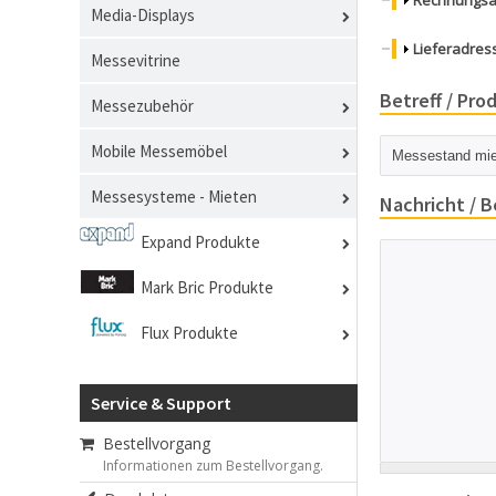
Anzeigen
Rechnungsan
Media-Displays
Anzeigen
Lieferadress
Messevitrine
Betreff / Pro
Messezubehör
Betreff / Produ
Mobile Messemöbel
Messesysteme - Mieten
Nachricht / B
Expand Produkte
Nachricht oder
Bestellung *
*
Mark Bric Produkte
Flux Produkte
Service & Support
Bestellvorgang
Informationen zum Bestellvorgang.