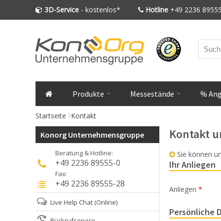
3D-Service
- kostenlos*
Hotline
+49 2236 89555
Produkte
Messestände
% An
Startseite
Kontakt
Kontakt u
Konorg Unternehmensgruppe
Beratung & Hotline:
Sie können un
+49 2236 89555-0
Ihr Anliegen
Fax:
+49 2236 89555-28
Anliegen
*
Live Help Chat
(Online)
Persönliche 
Rückrufservice