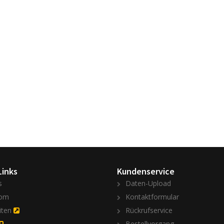
Links
Kundenservice
s
Daten-Upload
om
Kontaktformular
iten
Rückrufservice
Bestellvorgang