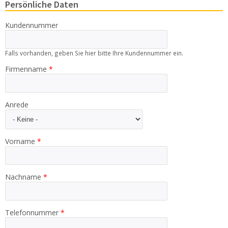
Persönliche Daten
Kontakt
Zum neuen Online Shop!
Kundennummer
Falls vorhanden, geben Sie hier bitte Ihre Kundennummer ein.
Firmenname
*
Anrede
Vorname
*
Nachname
*
Telefonnummer
*