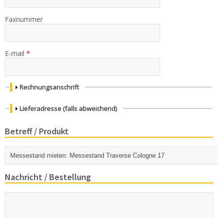
Faxnummer
E-mail
*
Anzeigen
Rechnungsanschrift
Anzeigen
Lieferadresse (falls abweichend)
Betreff / Produkt
Betreff / Produkt
*
Nachricht / Bestellung
Nachricht oder
Bestellung *
*