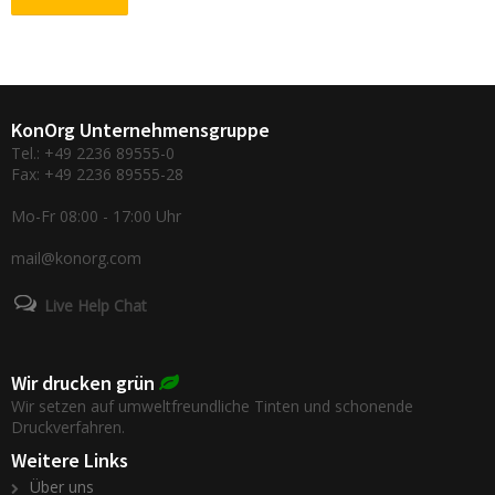
KonOrg Unternehmensgruppe
Tel.: +49 2236 89555-0
Fax: +49 2236 89555-28
Mo-Fr 08:00 - 17:00 Uhr
mail@konorg.com
Live Help Chat
Wir drucken grün
Wir setzen auf umweltfreundliche Tinten und schonende
Druckverfahren.
Weitere Links
Über uns