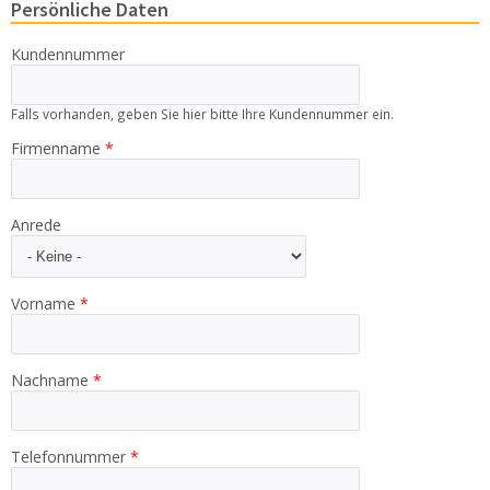
Persönliche Daten
Kontakt
Zum neuen Online Shop!
Kundennummer
Falls vorhanden, geben Sie hier bitte Ihre Kundennummer ein.
Firmenname
*
Anrede
Vorname
*
Nachname
*
Telefonnummer
*