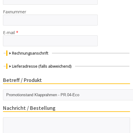
Faxnummer
E-mail
*
Anzeigen
Rechnungsanschrift
Anzeigen
Lieferadresse (falls abweichend)
Betreff / Produkt
Betreff / Produkt
*
Nachricht / Bestellung
Nachricht oder
Bestellung *
*