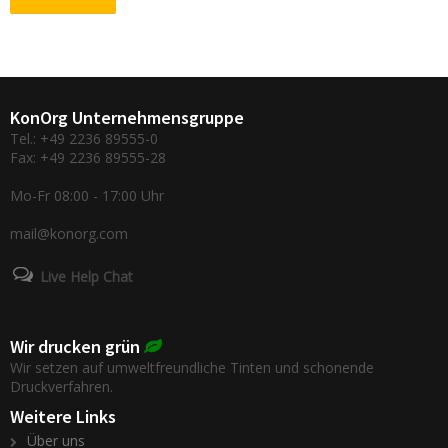
KonOrg Unternehmensgruppe
Tel.: +49 2236 89555-0
Fax: +49 2236 89555-28
Mo-Fr 08:00 - 17:00 Uhr
mail@konorg.com
Live Help Chat
Wir drucken grün
Wir setzen auf umweltfreundliche Tinten und schonende
Druckverfahren.
Weitere Links
Über uns